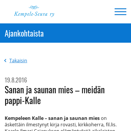
Siirry
sisältöön
Ajankohtaista
Takaisin
19.8.2016
Sanan ja saunan mies – meidän
pappi-Kalle
Kempeleen Kalle – sanan ja saunan mies
on
äskettäin ilmestynyt kirja rovasti, kirkkoherra, fil.lis.
Kaarlo Ilmari Cajanuksen elämäntyöstä aikalaisten