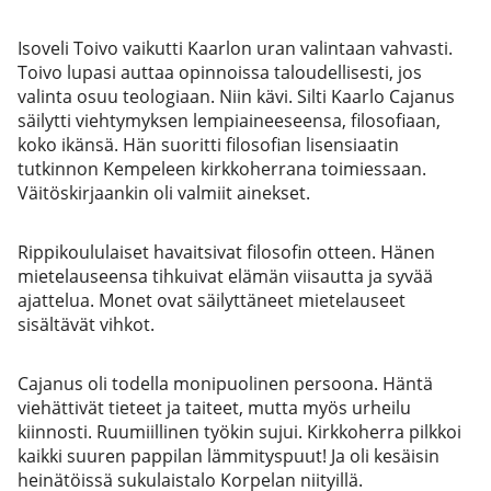
Isoveli Toivo vaikutti Kaarlon uran valintaan vahvasti.
Toivo lupasi auttaa opinnoissa taloudellisesti, jos
valinta osuu teologiaan. Niin kävi. Silti Kaarlo Cajanus
säilytti viehtymyksen lempiaineeseensa, filosofiaan,
koko ikänsä. Hän suoritti filosofian lisensiaatin
tutkinnon Kempeleen kirkkoherrana toimiessaan.
Väitöskirjaankin oli valmiit ainekset.
Rippikoululaiset havaitsivat filosofin otteen. Hänen
mietelauseensa tihkuivat elämän viisautta ja syvää
ajattelua. Monet ovat säilyttäneet mietelauseet
sisältävät vihkot.
Cajanus oli todella monipuolinen persoona. Häntä
viehättivät tieteet ja taiteet, mutta myös urheilu
kiinnosti. Ruumiillinen työkin sujui. Kirkkoherra pilkkoi
kaikki suuren pappilan lämmityspuut! Ja oli kesäisin
heinätöissä sukulaistalo Korpelan niityillä.