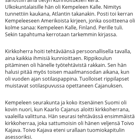
Ulkokuntalaisille hän oli Kempeleen Kalle. Nimitys
tunnettiin kaukana, Atlantin takanakin. Posti toi kerran
Kempeleeseen Amerikoista kirjeen, jonka osoitteena oli
kolme sanaa: Kempeleen Kalle, Finland. Perille tuli.
Sekin tapahtuma kerrotaan tarkemmin kirjassa.
Kirkkoherra hoiti tehtäväänsä persoonallisella tavalla,
aina kaikkia ihmisiä kunnioittaen. Rippikoulun
pitäminen oli hänelle työtehtävistä rakkain. Sen hän
halusi pitää myös toisen maailmansodan aikana, kun
oli vuoden ajan sotilaspappina. Tuolloiset rippilapset
muistavat sotilaspuvussa opettaneen Cajanuksen.
Kempeleen seurakunta ja koko itsenäinen Suomi oli
kovin nuori, kun Kaarlo Cajanus aloitti kirkkoherrana,
vaaleilla valittuna. Hän seurasi tehtävässä ensimmäistä
kirkkoherraa, joka sattumoisin oli hänen veljensä Toivo
Kajava. Toivo Kajava eteni urallaan tuomiokapitulin
asessoriksi.