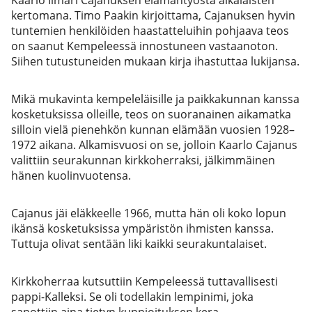
kertomana. Timo Paakin kirjoittama, Cajanuksen hyvin
tuntemien henkilöiden haastatteluihin pohjaava teos
on saanut Kempeleessä innostuneen vastaanoton.
Siihen tutustuneiden mukaan kirja ihastuttaa lukijansa.
Mikä mukavinta kempeleläisille ja paikkakunnan kanssa
kosketuksissa olleille, teos on suoranainen aikamatka
silloin vielä pienehkön kunnan elämään vuosien 1928–
1972 aikana. Alkamisvuosi on se, jolloin Kaarlo Cajanus
valittiin seurakunnan kirkkoherraksi, jälkimmäinen
hänen kuolinvuotensa.
Cajanus jäi eläkkeelle 1966, mutta hän oli koko lopun
ikänsä kosketuksissa ympäristön ihmisten kanssa.
Tuttuja olivat sentään liki kaikki seurakuntalaiset.
Kirkkoherraa kutsuttiin Kempeleessä tuttavallisesti
pappi-Kalleksi. Se oli todellakin lempinimi, joka
sanottiin aina tietyn kunnioituksen kera.