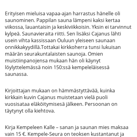
Erityisen mieluisa vapaa-ajan harrastus hänelle oli
saunominen. Pappilan sauna lämpeni kaksi kertaa
viikossa, lauantaisin ja keskiviikkoisin. Yksin ei tarvinnut
kylpeä. Saunavieraita riitti. Sen lisäksi Cajanus lähti
usein vihta kassissaan Ouluun yleiseen saunaan
onnikkakyydillä.Tottakai kirkkoherra tunsi lukuisan
määrän seurakuntalaisten saunoja. Omien
muistiinpanojensa mukaan hän oli käynyt
löylyttelemässä noin 150:ssä kempeleläisessä
saunassa.
Kirjoittajan mukaan on hämmästyttävää, kuinka
kirkkain kuvin Cajanus muistetaan vielä puoli
vuosisataa eläköitymisesä jälkeen. Persoonan on
täytynyt olla kiehtova.
Kirja Kempeleen Kalle – sanan ja saunan mies maksaa
vain 15 €. Kempele-Seura on teoksen kustantanut ja