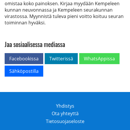
omistaa koko painoksen. Kirjaa myydään Kempeleen
kunnan neuvonnassa ja Kempeleen seurakunnan
virastossa. Myynnistä tuleva pieni voitto koituu seuran
toiminnan hyväksi.
Jaa sosiaalisessa mediassa
Facebookissa
Twitterissä
WhatsAppissa
Sähköpostilla
Yhdistys
Ota yhteyttä
Tietosuojaseloste