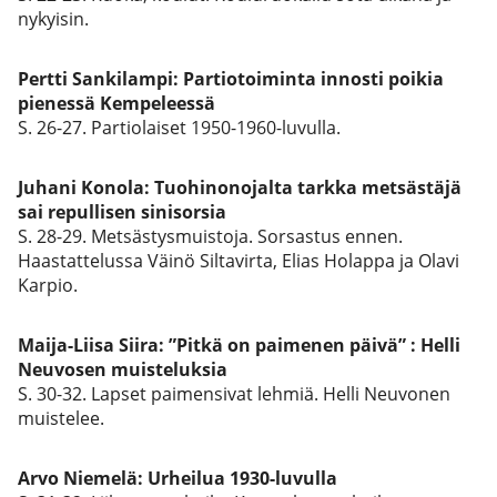
nykyisin.
Pertti Sankilampi: Partiotoiminta innosti poikia
pienessä Kempeleessä
S. 26-27. Partiolaiset 1950-1960-luvulla.
Juhani Konola: Tuohinonojalta tarkka metsästäjä
sai repullisen sinisorsia
S. 28-29. Metsästysmuistoja. Sorsastus ennen.
Haastattelussa Väinö Siltavirta, Elias Holappa ja Olavi
Karpio.
Maija-Liisa Siira: ”Pitkä on paimenen päivä” : Helli
Neuvosen muisteluksia
S. 30-32. Lapset paimensivat lehmiä. Helli Neuvonen
muistelee.
Arvo Niemelä: Urheilua 1930-luvulla