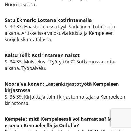
Nuorisoseura.
Satu Ekmark: Lottana kotirintamalla
S. 32-33. Haastattelussa Lyyli Sarkkinen. Lotat sota-
aikana. Artikkelissa valokuvia lotista ja Kempeleen
suojeluskuntatalosta.
Kaisu Tölli: Kotirintaman naiset
S. 34-35. Muistelus. ”Työtyttönä” Sotkamossa sota-
aikana. Työpalvelu.
Noora Valkonen: Lastenkirjastotyötä Kempeleen
kirjastossa
S. 36-39. Kirjoittaja toimi kirjastonhoitajana Kempeleen
kirjastossa.
Kempele : mitä Kempeleessä voi harrastaa? Mitä
eroa on Kempeleellä ja Oululla?