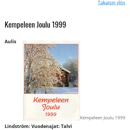
Takaisin ylös
Kempeleen Joulu 1999
Aulis
Kempeleen Joulu 1999
Lindström: Vuodenajat: Talvi