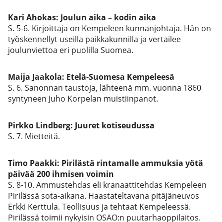
Kari Ahokas: Joulun aika – kodin aika
S. 5-6. Kirjoittaja on Kempeleen kunnanjohtaja. Hän on
työskennellyt useilla paikkakunnilla ja vertailee
joulunviettoa eri puolilla Suomea.
Maija Jaakola: Etelä-Suomesa Kempeleesä
S. 6. Sanonnan taustoja, lähteenä mm. vuonna 1860
syntyneen Juho Korpelan muistiinpanot.
Pirkko Lindberg: Juuret kotiseudussa
S. 7. Mietteitä.
Timo Paakki: Pirilästä rintamalle ammuksia yötä
päivää 200 ihmisen voimin
S. 8-10. Ammustehdas eli kranaattitehdas Kempeleen
Pirilässä sota-aikana. Haastateltavana pitäjäneuvos
Erkki Kerttula. Teollisuus ja tehtaat Kempeleessä.
Pirilässä toimii nykyisin OSAO:n puutarhaoppilaitos.