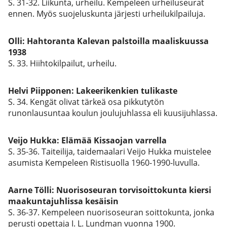
S. 31-32. Liikunta, urheilu. Kempeleen urheiluseurat
ennen. Myös suojeluskunta järjesti urheilukilpailuja.
Olli: Hahtoranta Kalevan palstoilla maaliskuussa
1938
S. 33. Hiihtokilpailut, urheilu.
Helvi Piipponen: Lakeerikenkien tulikaste
S. 34. Kengät olivat tärkeä osa pikkutytön
runonlausuntaa koulun joulujuhlassa eli kuusijuhlassa.
Veijo Hukka: Elämää Kissaojan varrella
S. 35-36. Taiteilija, taidemaalari Veijo Hukka muistelee
asumista Kempeleen Ristisuolla 1960-1990-luvulla.
Aarne Tölli: Nuorisoseuran torvisoittokunta kiersi
maakuntajuhlissa kesäisin
S. 36-37. Kempeleen nuorisoseuran soittokunta, jonka
perusti opettaja I. L. Lundman vuonna 1900.