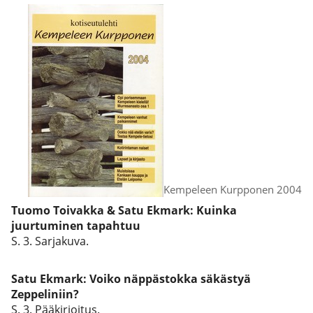
Kempeleen Kurpponen 2004
Tuomo Toivakka & Satu Ekmark: Kuinka
juurtuminen tapahtuu
S. 3. Sarjakuva.
Satu Ekmark: Voiko näppästokka säkästyä
Zeppeliniin?
S. 3. Pääkirjoitus.