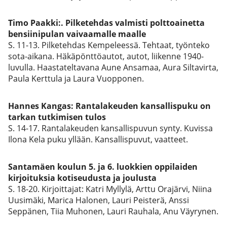
Timo Paakki:. Pilketehdas valmisti polttoainetta
bensiinipulan vaivaamalle maalle
S. 11-13. Pilketehdas Kempeleessä. Tehtaat, työnteko
sota-aikana. Häkäpönttöautot, autot, liikenne 1940-
luvulla. Haastateltavana Aune Ansamaa, Aura Siltavirta,
Paula Kerttula ja Laura Vuopponen.
Hannes Kangas: Rantalakeuden kansallispuku on
tarkan tutkimisen tulos
S. 14-17. Rantalakeuden kansallispuvun synty. Kuvissa
Ilona Kela puku yllään. Kansallispuvut, vaatteet.
Santamäen koulun 5. ja 6. luokkien oppilaiden
kirjoituksia kotiseudusta ja joulusta
S. 18-20. Kirjoittajat: Katri Myllylä, Arttu Orajärvi, Niina
Uusimäki, Marica Halonen, Lauri Peisterä, Anssi
Seppänen, Tiia Muhonen, Lauri Rauhala, Anu Väyrynen.