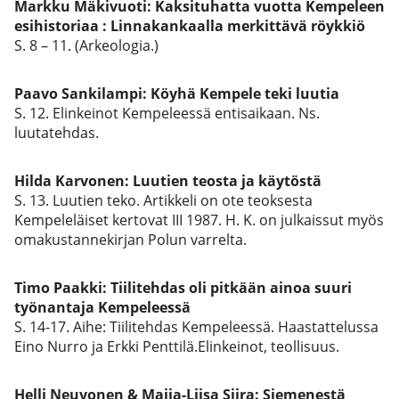
Markku Mäkivuoti: Kaksituhatta vuotta Kempeleen
esihistoriaa : Linnakankaalla merkittävä röykkiö
S. 8 – 11. (Arkeologia.)
Paavo Sankilampi: Köyhä Kempele teki luutia
S. 12. Elinkeinot Kempeleessä entisaikaan. Ns.
luutatehdas.
Hilda Karvonen: Luutien teosta ja käytöstä
S. 13. Luutien teko. Artikkeli on ote teoksesta
Kempeleläiset kertovat III 1987. H. K. on julkaissut myös
omakustannekirjan Polun varrelta.
Timo Paakki: Tiilitehdas oli pitkään ainoa suuri
työnantaja Kempeleessä
S. 14-17. Aihe: Tiilitehdas Kempeleessä. Haastattelussa
Eino Nurro ja Erkki Penttilä.Elinkeinot, teollisuus.
Helli Neuvonen & Maija-Liisa Siira: Siemenestä