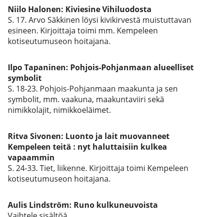
Niilo Halonen: Kiviesine Vihiluodosta
S. 17. Arvo Säkkinen löysi kivikirvestä muistuttavan
esineen. Kirjoittaja toimi mm. Kempeleen
kotiseutumuseon hoitajana.
Ilpo Tapaninen: Pohjois-Pohjanmaan alueelliset
symbolit
S. 18-23. Pohjois-Pohjanmaan maakunta ja sen
symbolit, mm. vaakuna, maakuntaviiri sekä
nimikkolajit, nimikkoeläimet.
Ritva Sivonen: Luonto ja lait muovanneet
Kempeleen teitä : nyt haluttaisiin kulkea
vapaammin
S. 24-33. Tiet, liikenne. Kirjoittaja toimi Kempeleen
kotiseutumuseon hoitajana.
Aulis Lindström: Runo kulkuneuvoista
Vaihtele sisältöä