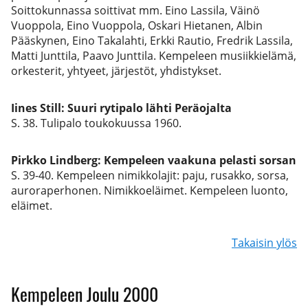
Soittokunnassa soittivat mm. Eino Lassila, Väinö
Vuoppola, Eino Vuoppola, Oskari Hietanen, Albin
Pääskynen, Eino Takalahti, Erkki Rautio, Fredrik Lassila,
Matti Junttila, Paavo Junttila. Kempeleen musiikkielämä,
orkesterit, yhtyeet, järjestöt, yhdistykset.
Iines Still: Suuri rytipalo lähti Peräojalta
S. 38. Tulipalo toukokuussa 1960.
Pirkko Lindberg: Kempeleen vaakuna pelasti sorsan
S. 39-40. Kempeleen nimikkolajit: paju, rusakko, sorsa,
auroraperhonen. Nimikkoeläimet. Kempeleen luonto,
eläimet.
Takaisin ylös
Kempeleen Joulu 2000