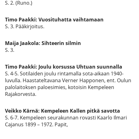
S. 2. (Runo.)
Timo Paakki: Vuosituhatta vaihtamaan
S. 3. Pääkirjoitus.
Maija Jaakola: Sihteerin silmin
S. 3.
Timo Paakki: Joulu korsussa Uhtuan suunnalla
S. 4-5. Sotilaiden joulu rintamalla sota-aikaan 1940-
luvulla. Haastateltavana Verner Happonen, ent. Oulun
palolaitoksen paloesimies, kotoisin Kempeleen
Rajakorvesta.
Veikko Kärnä: Kempeleen Kallen pitkä savotta
S. 6-7. Kempeleen seurakunnan rovasti Kaarlo Ilmari
Cajanus 1899 – 1972. Papit,