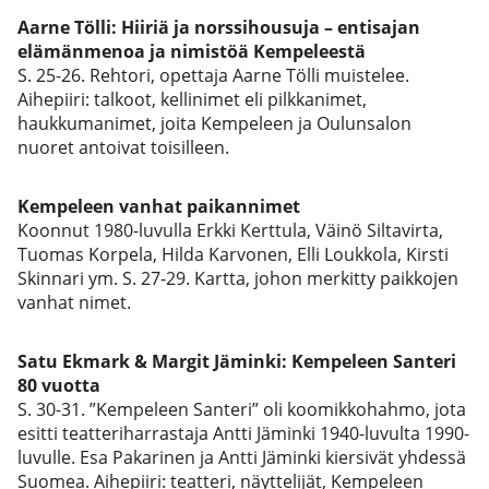
Aarne Tölli: Hiiriä ja norssihousuja – entisajan
elämänmenoa ja nimistöä Kempeleestä
S. 25-26. Rehtori, opettaja Aarne Tölli muistelee.
Aihepiiri: talkoot, kellinimet eli pilkkanimet,
haukkumanimet, joita Kempeleen ja Oulunsalon
nuoret antoivat toisilleen.
Kempeleen vanhat paikannimet
Koonnut 1980-luvulla Erkki Kerttula, Väinö Siltavirta,
Tuomas Korpela, Hilda Karvonen, Elli Loukkola, Kirsti
Skinnari ym. S. 27-29. Kartta, johon merkitty paikkojen
vanhat nimet.
Satu Ekmark & Margit Jäminki: Kempeleen Santeri
80 vuotta
S. 30-31. ”Kempeleen Santeri” oli koomikkohahmo, jota
esitti teatteriharrastaja Antti Jäminki 1940-luvulta 1990-
luvulle. Esa Pakarinen ja Antti Jäminki kiersivät yhdessä
Suomea. Aihepiiri: teatteri, näyttelijät, Kempeleen