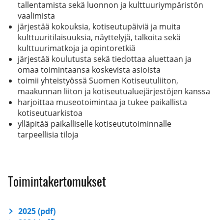
tallentamista sekä luonnon ja kulttuuriympäristön
vaalimista
järjestää kokouksia, kotiseutupäiviä ja muita
kulttuuritilaisuuksia, näyttelyjä, talkoita sekä
kulttuurimatkoja ja opintoretkiä
järjestää koulutusta sekä tiedottaa aluettaan ja
omaa toimintaansa koskevista asioista
toimii yhteistyössä Suomen Kotiseutuliiton,
maakunnan liiton ja kotiseutualuejärjestöjen kanssa
harjoittaa museotoimintaa ja tukee paikallista
kotiseutuarkistoa
ylläpitää paikalliselle kotiseututoiminnalle
tarpeellisia tiloja
Toimintakertomukset
2025 (pdf)