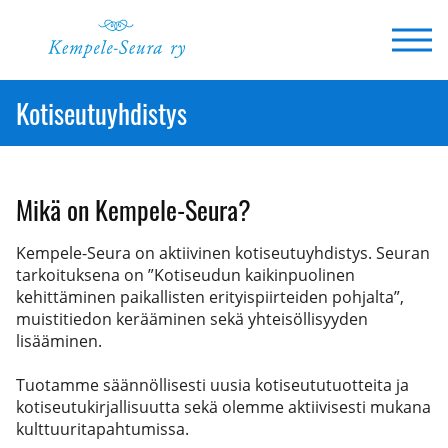
Siirry
sisältöön
Kotiseutuyhdistys
Mikä on Kempele-Seura?
Kempele-Seura on aktiivinen kotiseutuyhdistys. Seuran
tarkoituksena on ”Kotiseudun kaikinpuolinen
kehittäminen paikallisten erityispiirteiden pohjalta”,
muistitiedon kerääminen sekä yhteisöllisyyden
lisääminen.
Tuotamme säännöllisesti uusia kotiseututuotteita ja
kotiseutukirjallisuutta sekä olemme aktiivisesti mukana
kulttuuritapahtumissa.