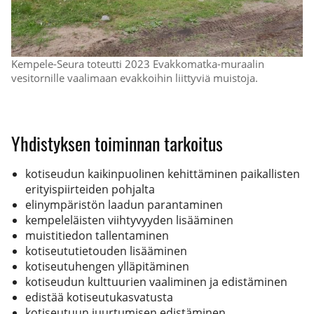
Kempele-Seura toteutti 2023 Evakkomatka-muraalin
vesitornille vaalimaan evakkoihin liittyviä muistoja.
Yhdistyksen toiminnan tarkoitus
kotiseudun kaikinpuolinen kehittäminen paikallisten
erityispiirteiden pohjalta
elinympäristön laadun parantaminen
kempeleläisten viihtyvyyden lisääminen
muistitiedon tallentaminen
kotiseututietouden lisääminen
kotiseutuhengen ylläpitäminen
kotiseudun kulttuurien vaaliminen ja edistäminen
edistää kotiseutukasvatusta
kotiseutuun juurtumisen edistäminen