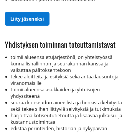
Liity jäseneksi
Yhdistyksen toiminnan toteuttamistavat
toimii alueensa etujärjestönä, on yhteistyössä
kunnallishallinnon ja seurakunnan kanssa ja
vaikuttaa päätöksentekoon
tekee aloitteita ja esityksiä sekä antaa lausuntoja
viranomaisille
toimii alueensa asukkaiden ja yhteisöjen
yhdyssiteenä
seuraa kotiseudun aineellista ja henkistä kehitystä
sekä tekee siihen liittyviä selvityksiä ja tutkimuksia
harjoittaa kotiseututietoutta ja lisäävää julkaisu- ja
kustannustoimintaa
edistää perinteiden, historian ja nykypäivän