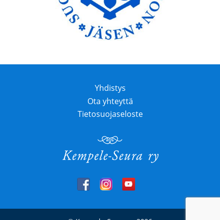
Yhdistys
Ota yhteyttä
Tietosuojaseloste