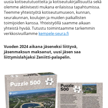
uusia kotiseututuotteita ja kotiseutukirjallisuutta sekä
olemme aktiivisesti mukana erilaisissa tapahtumissa.
Teemme yhteistyötä kotiseutumuseon, kunnan,
seurakunnan, koulujen ja muiden paikallisten
toimijoiden kanssa. Yhteistyöllä saamme aikaan
yhteistä hyvää. Tutustu toimintaamme tarkemmin
verkkosivuillamme
kempele-seura.fi
Vuoden 2024 aikana jäseneksi liittyvä,
jäsenmaksun maksanut, uusi jäsen saa
liittymislahjaksi Zeniitti-palapelin.