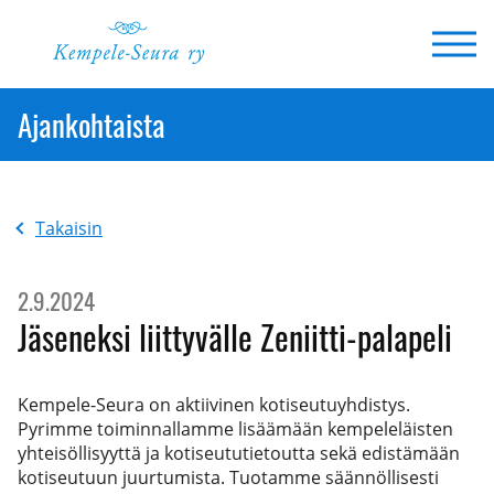
Siirry
sisältöön
Ajankohtaista
Takaisin
2.9.2024
Jäseneksi liittyvälle Zeniitti-palapeli
Kempele-Seura on aktiivinen kotiseutuyhdistys.
Pyrimme toiminnallamme lisäämään kempeleläisten
yhteisöllisyyttä ja kotiseututietoutta sekä edistämään
kotiseutuun juurtumista. Tuotamme säännöllisesti