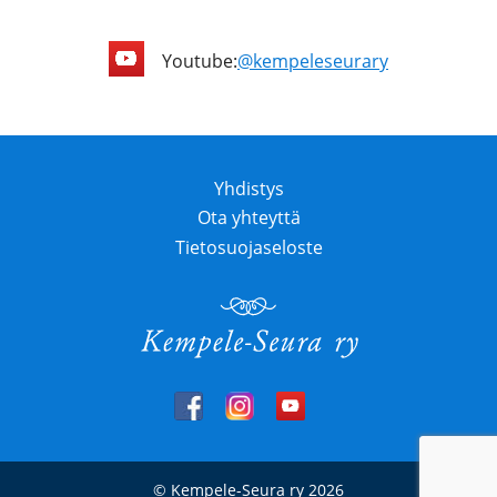
Youtube:
@kempeleseurary
Yhdistys
Ota yhteyttä
Tietosuojaseloste
© Kempele-Seura ry 2026