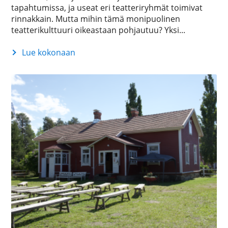
tapahtumissa, ja useat eri teatteriryhmät toimivat
rinnakkain. Mutta mihin tämä monipuolinen
teatterikulttuuri oikeastaan pohjautuu? Yksi...
Lue kokonaan
Kempeleen
harrastajateatteri
1984-
2000