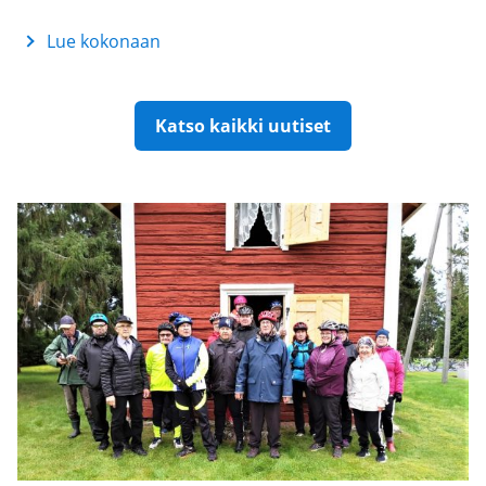
Lue kokonaan
Vuoden
2026
Luutamummo-
kotiseututyöpalkinto
Katso kaikki uutiset
luovutettiin
Kerttu
Mömmölle