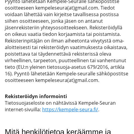
Pyyntö lähetetään Kempele-Seuralle sähköpostitse
osoitteeseen kempeleseura(at)gmail.com. Tiedot
voidaan lähettää vain kirjeitse tavallisessa postissa
siihen osoitteeseen, jonka jäsen on antanut
jäsenrekisteriin yhteysosoitteekseen. Rekisteröidyllä
on oikeus vaatia tiedon korjaamista tai poistamista.
Rekisterinpitäjän on ilman aiheetonta viivytystä oma-
aloitteisesti tai rekisteröidyn vaatimuksesta oikaistava,
poistettava tai täydennettävä rekisterissä oleva
virheellinen, tarpeeton, puutteellinen tai vanhentunut
tieto (EU:n yleinen tietosuoja-asetus 679/2016, artikla
16). Pyyntö lähetetään Kempele-seuralle sähköpostitse
osoitteeseen kempeleseura(at)gmail.com.
Rekisteröidyn informointi
Tietosuojaseloste on nähtävissä Kempele-Seuran
internet-sivuilla:
https://kempele-seura.fi/
.
Mitä henkilötietoa keräämme ja