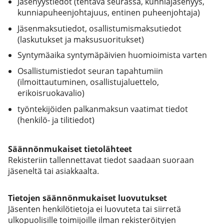
Jäsenyystiedot (tehtävä seurassa, kunniajäsenyys,
kunniapuheenjohtajuus, entinen puheenjohtaja)
Jäsenmaksutiedot, osallistumismaksutiedot
(laskutukset ja maksusuoritukset)
Syntymäaika syntymäpäivien huomioimista varten
Osallistumistiedot seuran tapahtumiin
(ilmoittautuminen, osallistujaluettelo,
erikoisruokavalio)
työntekijöiden palkanmaksun vaatimat tiedot
(henkilö- ja tilitiedot)
Säännönmukaiset tietolähteet
Rekisteriin tallennettavat tiedot saadaan suoraan
jäseneltä tai asiakkaalta.
Tietojen säännönmukaiset luovutukset
Jäsenten henkilötietoja ei luovuteta tai siirretä
ulkopuolisille toimijoille ilman rekisteröityjen