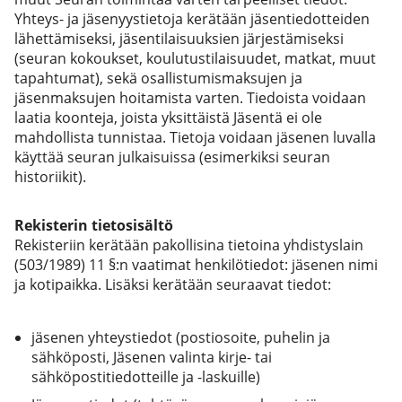
Yhteys- ja jäsenyystietoja kerätään jäsentiedotteiden
lähettämiseksi, jäsentilaisuuksien järjestämiseksi
(seuran kokoukset, koulutustilaisuudet, matkat, muut
tapahtumat), sekä osallistumismaksujen ja
jäsenmaksujen hoitamista varten. Tiedoista voidaan
laatia koonteja, joista yksittäistä Jäsentä ei ole
mahdollista tunnistaa. Tietoja voidaan jäsenen luvalla
käyttää seuran julkaisuissa (esimerkiksi seuran
historiikit).
Rekisterin tietosisältö
Rekisteriin kerätään pakollisina tietoina yhdistyslain
(503/1989) 11 §:n vaatimat henkilötiedot: jäsenen nimi
ja kotipaikka. Lisäksi kerätään seuraavat tiedot:
jäsenen yhteystiedot (postiosoite, puhelin ja
sähköposti, Jäsenen valinta kirje- tai
sähköpostitiedotteille ja -laskuille)