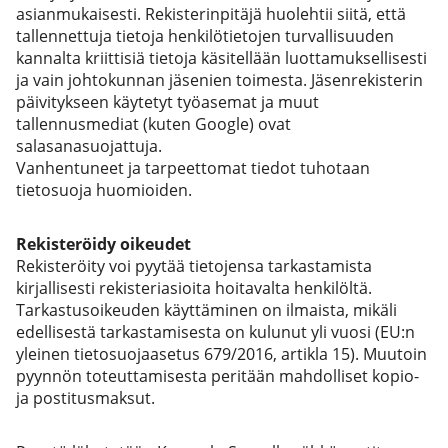
asianmukaisesti. Rekisterinpitäjä huolehtii siitä, että
tallennettuja tietoja henkilötietojen turvallisuuden
kannalta kriittisiä tietoja käsitellään luottamuksellisesti
ja vain johtokunnan jäsenien toimesta. Jäsenrekisterin
päivitykseen käytetyt työasemat ja muut
tallennusmediat (kuten Google) ovat
salasanasuojattuja.
Vanhentuneet ja tarpeettomat tiedot tuhotaan
tietosuoja huomioiden.
Rekisteröidy oikeudet
Rekisteröity voi pyytää tietojensa tarkastamista
kirjallisesti rekisteriasioita hoitavalta henkilöltä.
Tarkastusoikeuden käyttäminen on ilmaista, mikäli
edellisestä tarkastamisesta on kulunut yli vuosi (EU:n
yleinen tietosuojaasetus 679/2016, artikla 15). Muutoin
pyynnön toteuttamisesta peritään mahdolliset kopio-
ja postitusmaksut.