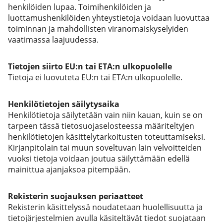
henkilöiden lupaa. Toimihenkilöiden ja
luottamushenkilöiden yhteystietoja voidaan luovuttaa
toiminnan ja mahdollisten viranomaiskyselyiden
vaatimassa laajuudessa.
Tietojen siirto EU:n tai ETA:n ulkopuolelle
Tietoja ei luovuteta EU:n tai ETA:n ulkopuolelle.
Henkilötietojen säilytysaika
Henkilötietoja säilytetään vain niin kauan, kuin se on
tarpeen tässä tietosuojaselosteessa määriteltyjen
henkilötietojen käsittelytarkoitusten toteuttamiseksi.
Kirjanpitolain tai muun soveltuvan lain velvoitteiden
vuoksi tietoja voidaan joutua säilyttämään edellä
mainittua ajanjaksoa pitempään.
Rekisterin suojauksen periaatteet
Rekisterin käsittelyssä noudatetaan huolellisuutta ja
tietojärjestelmien avulla käsiteltävät tiedot suojataan