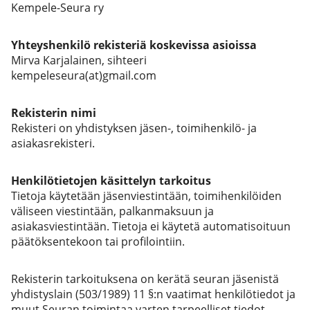
Kempele-Seura ry
Yhteyshenkilö rekisteriä koskevissa asioissa
Mirva Karjalainen, sihteeri
kempeleseura(at)gmail.com
Rekisterin nimi
Rekisteri on yhdistyksen jäsen-, toimihenkilö- ja
asiakasrekisteri.
Henkilötietojen käsittelyn tarkoitus
Tietoja käytetään jäsenviestintään, toimihenkilöiden
väliseen viestintään, palkanmaksuun ja
asiakasviestintään. Tietoja ei käytetä automatisoituun
päätöksentekoon tai profilointiin.
Rekisterin tarkoituksena on kerätä seuran jäsenistä
yhdistyslain (503/1989) 11 §:n vaatimat henkilötiedot ja
muut Seuran toimintaa varten tarpeelliset tiedot.