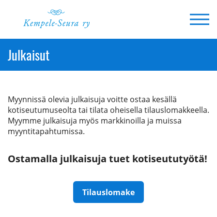
Siirry
sisältöön
Julkaisut
Myynnissä olevia julkaisuja voitte ostaa kesällä
kotiseutumuseolta tai tilata oheisella tilauslomakkeella.
Myymme julkaisuja myös markkinoilla ja muissa
myyntitapahtumissa.
Ostamalla julkaisuja tuet kotiseututyötä!
Tilauslomake