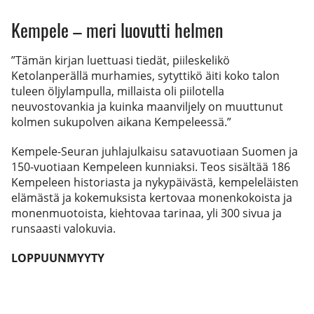
Kempele – meri luovutti helmen
”Tämän kirjan luettuasi tiedät, piileskelikö
Ketolanperällä murhamies, sytyttikö äiti koko talon
tuleen öljylampulla, millaista oli piilotella
neuvostovankia ja kuinka maanviljely on muuttunut
kolmen sukupolven aikana Kempeleessä.”
Kempele-Seuran juhlajulkaisu satavuotiaan Suomen ja
150-vuotiaan Kempeleen kunniaksi. Teos sisältää 186
Kempeleen historiasta ja nykypäivästä, kempeleläisten
elämästä ja kokemuksista kertovaa monenkokoista ja
monenmuotoista, kiehtovaa tarinaa, yli 300 sivua ja
runsaasti valokuvia.
LOPPUUNMYYTY