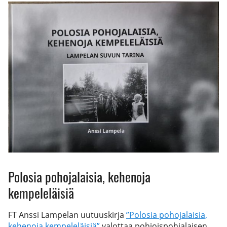
Polosia pohojalaisia, kehenoja
kempeleläisiä
FT Anssi Lampelan uutuuskirja
”Polosia pohojalaisia,
kehenoja kempeleläisiä”
valottaa pohjoispohjalaisen