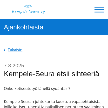
Siirry
sisältöön
Ajankohtaista
Takaisin
7.8.2025
Kempele-Seura etsii sihteeriä
Onko kotiseututyö lähellä sydäntäsi?
Kempele-Seuran johtokunta koostuu vapaaehtoisista,
joille kotiseutuhenki ja paikallisen perinteen vaaliminen