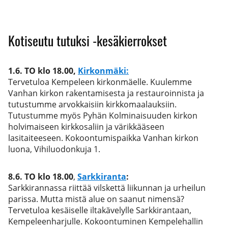
Kotiseutu tutuksi -kesäkierrokset
1.6. TO klo 18.00,
Kirkonmäki:
Tervetuloa Kempeleen kirkonmäelle. Kuulemme
Vanhan kirkon rakentamisesta ja restauroinnista ja
tutustumme arvokkaisiin kirkkomaalauksiin.
Tutustumme myös Pyhän Kolminaisuuden kirkon
holvimaiseen kirkkosaliin ja värikkääseen
lasitaiteeseen. Kokoontumispaikka Vanhan kirkon
luona, Vihiluodonkuja 1.
8.6.
TO klo 18.00
,
Sarkkiranta
:
Sarkkirannassa riittää vilskettä liikunnan ja urheilun
parissa. Mutta mistä alue on saanut nimensä?
Tervetuloa kesäiselle iltakävelylle Sarkkirantaan,
Kempeleenharjulle. Kokoontuminen Kempelehallin