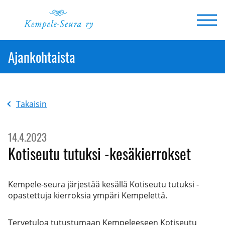
Siirry
sisältöön
Ajankohtaista
Takaisin
14.4.2023
Kotiseutu tutuksi -kesäkierrokset
Kempele-seura järjestää kesällä Kotiseutu tutuksi -
opastettuja kierroksia ympäri Kempelettä.
Tervetuloa tutustumaan Kempeleeseen Kotiseutu