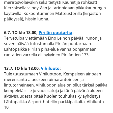
merirosvolaivakin sekä tietysti Kauniit ja rohkeat!
Kierroksella viihdytään ja tarinoidaan pikkukaupungin
käytävillä. Kokoontuminen Matteustorilla (kirjaston
päädyssä), hissin luona.
6.7.
TO klo 18.00
,
Pirilän puutarha
:
Tervetuloa viettämään Eino Leinon päivää, runon ja
suven päivää tutustumalla Pirilän puutarhaan.
Lähtöpaikka Pirilän piha-alue vanha pohjanmaan
rantatien varrella eli nykyinen Piriläntien 173.
13.7.
TO klo 18.00
,
Vihiluoto
:
Tule tutustumaan Vihiluotoon, Kempeleen ainoaan
merenranta-alueeseen uimarantoineen ja
lintutorneineen. Vihiluodon alue on ollut tärkeä paikka
kempeleläisille jo vuosisatoja ja tänä päivänä alueen
aktiivisuudesta pitää huolen touhukas kyläyhdistys.
Lähtöpaikka Airport-hotellin parkkipaikalta, Vihiluoto
10.