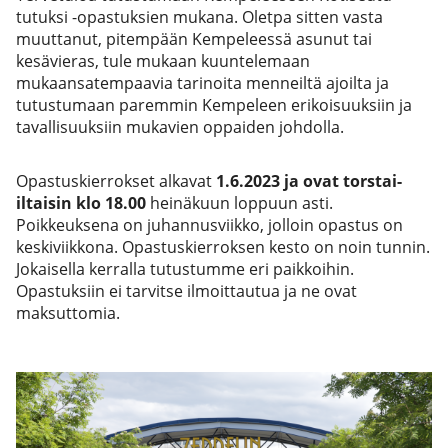
tutuksi -opastuksien mukana. Oletpa sitten vasta
muuttanut, pitempään Kempeleessä asunut tai
kesävieras, tule mukaan kuuntelemaan
mukaansatempaavia tarinoita menneiltä ajoilta ja
tutustumaan paremmin Kempeleen erikoisuuksiin ja
tavallisuuksiin mukavien oppaiden johdolla.
Opastuskierrokset alkavat
1.6.2023 ja ovat torstai-
iltaisin klo 18.00
heinäkuun loppuun asti.
Poikkeuksena on juhannusviikko, jolloin opastus on
keskiviikkona. Opastuskierroksen kesto on noin tunnin.
Jokaisella kerralla tutustumme eri paikkoihin.
Opastuksiin ei tarvitse ilmoittautua ja ne ovat
maksuttomia.