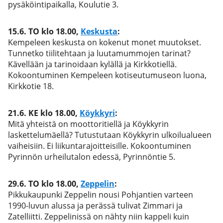
pysäköintipaikalla, Koulutie 3.
15.6.
TO klo 18.00
,
Keskusta
:
Kempeleen keskusta on kokenut monet muutokset.
Tunnetko tiilitehtaan ja luutamummojen tarinat?
Kävellään ja tarinoidaan kylällä ja Kirkkotiellä.
Kokoontuminen Kempeleen kotiseutumuseon luona,
Kirkkotie 18.
21.6.
KE klo 18.00
,
Köykkyri
:
Mitä yhteistä on moottoritiellä ja Köykkyrin
laskettelumäellä? Tutustutaan Köykkyrin ulkoilualueen
vaiheisiin. Ei liikuntarajoitteisille. Kokoontuminen
Pyrinnön urheilutalon edessä, Pyrinnöntie 5.
29.6.
TO klo 18.00
,
Zeppelin
:
Pikkukaupunki Zeppelin nousi Pohjantien varteen
1990-luvun alussa ja perässä tulivat Zimmari ja
Zatelliitti. Zeppelinissä on nähty niin kappeli kuin