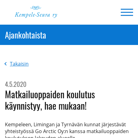
Siirry
sisältöön
Ajankohtaista
Takaisin
4.5.2020
Matkailuoppaiden koulutus
käynnistyy, hae mukaan!
Kempeleen, Limingan ja Tyrnävän kunnat järjestävät
yhteistyössä Go Arctic Oy:n kanssa matkailuoppaiden
koulutuksen lakeuden alueelle.