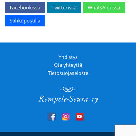
Facebookissa
Twitterissä
WhatsAppissa
Sähköpostilla
Yhdistys
Ota yhteyttä
Tietosuojaseloste