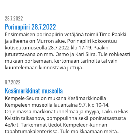
28.7.2022
Porinapiiri 28.7.2022
Ensimmäisen porinapiirin vetäjänä toimii Timo Paakki
ja aiheena on Murron alue. Porinapiiri kokoontuu
kotiseutumuseolla 28.7.2022 klo 17-19. Paakin
jututettavana on mm. Osmo ja Kari Siira. Tule rohkeasti
mukaan porisemaan, kertomaan tarinoita tai vain
kuuntelemaan kiinnostavia juttuja...
9.7.2022
Kesämarkkinat museolla
Kempele-Seura on mukana Kesämarkkinoilla
Kempeleen museolla lauantaina 9.7. klo 10-14.
Ohjelmassa markkinatunnelmaa ja myyjiä, Taikuri Elias
Kvistin taikashow, pomppulinna sekä poniratsastusta
4e/krt. Tarkemmat tiedot Kempeleen-kunnan
tapahtumakalenterissa. Tule moikkaamaan meitä...