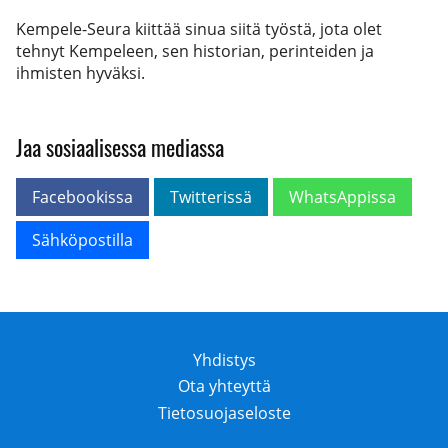
Kempele-Seura kiittää sinua siitä työstä, jota olet
tehnyt Kempeleen, sen historian, perinteiden ja
ihmisten hyväksi.
Jaa sosiaalisessa mediassa
Facebookissa
Twitterissä
WhatsAppissa
Sähköpostilla
Yhdistys
Ota yhteyttä
Tietosuojaseloste