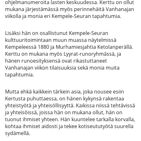
ohjelmanumeroita lasten keskuudessa. Kerttu on ollut
mukana järjestämässä myös perinnehäitä Vanhanajan
viikolla ja monia eri Kempele-Seuran tapahtumia.
Lisäksi hän on osallistunut Kempele-Seuran
kulttuuritoimintaan muun muassa näytelmissä
Kempeleessä 1880 ja Murhamiesjahtia Ketolanperällä.
Kerttu on mukana myös Lyyrat-runoryhmässä, ja
hänen runoesityksensä ovat rikastuttaneet
Vanhanajan viikon tilaisuuksia sekä monia muita
tapahtumia.
Mutta ehkä kaikkein tärkein asia, joka nousee esiin
Kertusta puhuttaessa, on hänen kykynsä rakentaa
yhteistyötä ja yhteisöllisyyttä. Kaikissa niissä tehtävissä
ja yhteisöissä, joissa hän on mukana ollut, hän on
tuonut ihmiset yhteen. Hän kuuntelee tarkalla korvalla,
kohtaa ihmiset aidosti ja tekee kotiseututyötä suurella
sydämellä.