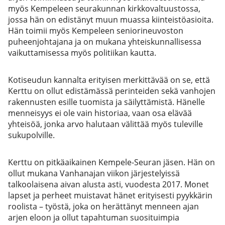
myös Kempeleen seurakunnan kirkkovaltuustossa,
jossa hän on edistänyt muun muassa kiinteistöasioita.
Hän toimii myös Kempeleen seniorineuvoston
puheenjohtajana ja on mukana yhteiskunnallisessa
vaikuttamisessa myös politiikan kautta.
Kotiseudun kannalta erityisen merkittävää on se, että
Kerttu on ollut edistämässä perinteiden sekä vanhojen
rakennusten esille tuomista ja säilyttämistä. Hänelle
menneisyys ei ole vain historiaa, vaan osa elävää
yhteisöä, jonka arvo halutaan välittää myös tuleville
sukupolville.
Kerttu on pitkäaikainen Kempele-Seuran jäsen. Hän on
ollut mukana Vanhanajan viikon järjestelyissä
talkoolaisena aivan alusta asti, vuodesta 2017. Monet
lapset ja perheet muistavat hänet erityisesti pyykkärin
roolista – työstä, joka on herättänyt menneen ajan
arjen eloon ja ollut tapahtuman suosituimpia