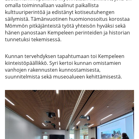
omalla toiminnallaan vaalinut paikallista
kulttuuriperintöä ja edistänyt kotiseutuhengen
säilymistä. Tämänvuotinen huomionosoitus korostaa
Mömmön pitkäjänteistä työtä yhteisön hyväksi sekä
hänen panostaan Kempeleen perinteiden ja historian
tunnetuksi tekemisessä.
Kunnan tervehdyksen tapahtumaan toi Kempeleen
kiinteistöpäällikkö. Syri kertoi kunnan omistamien
vanhojen rakennusten kunnostamisesta,
suunnitelmista sekä museoalueen kehittämisestä.