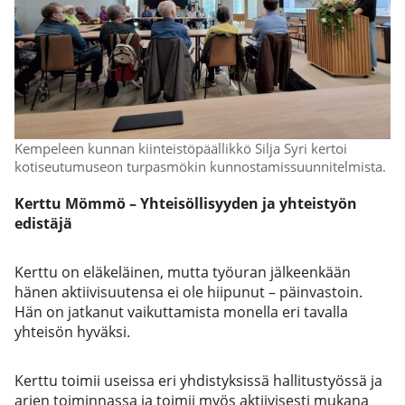
Kempeleen kunnan kiinteistöpäällikkö Silja Syri kertoi
kotiseutumuseon turpasmökin kunnostamissuunnitelmista.
Kerttu Mömmö – Yhteisöllisyyden ja yhteistyön
edistäjä
Kerttu on eläkeläinen, mutta työuran jälkeenkään
hänen aktiivisuutensa ei ole hiipunut – päinvastoin.
Hän on jatkanut vaikuttamista monella eri tavalla
yhteisön hyväksi.
Kerttu toimii useissa eri yhdistyksissä hallitustyössä ja
arjen toiminnassa ja toimii myös aktiivisesti mukana