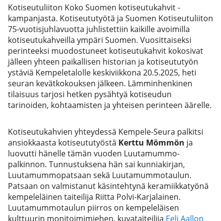
Kotiseutuliiton Koko Suomen kotiseutukahvit -
kampanjasta. Kotiseututyötä ja Suomen Kotiseutuliiton
75-vuotisjuhlavuotta juhlistettiin kaikille avoimilla
kotiseutukahveilla ympäri Suomen. Vuosittaiseksi
perinteeksi muodostuneet kotiseutukahvit kokosivat
jälleen yhteen paikallisen historian ja kotiseututyön
ystäviä Kempeletalolle keskiviikkona 20.5.2025, heti
seuran kevätkokouksen jälkeen. Lämminhenkinen
tilaisuus tarjosi hetken pysähtyä kotiseudun
tarinoiden, kohtaamisten ja yhteisen perinteen äärelle.
Kotiseutukahvien yhteydessä Kempele-Seura palkitsi
ansiokkaasta kotiseututyöstä
Kerttu Mömmön
ja
luovutti hänelle tämän vuoden Luutamummo-
palkinnon. Tunnustuksena hän sai kunniakirjan,
Luutamummopatsaan sekä Luutamummotaulun.
Patsaan on valmistanut käsintehtynä keramiikkatyönä
kempeleläinen taiteilija Riitta Polvi-Karjalainen.
Luutamummotaulun piirros on kempeleläisen
kulttuurin monitoimimiehen, kuvataiteilija
Eeli Aallon