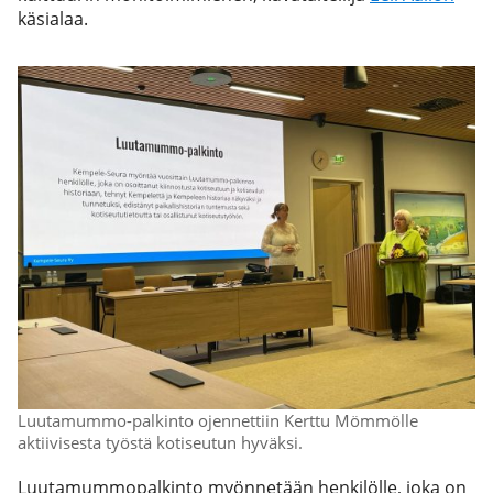
käsialaa.
Luutamummo-palkinto ojennettiin Kerttu Mömmölle
aktiivisesta työstä kotiseutun hyväksi.
Luutamummopalkinto myönnetään henkilölle, joka on