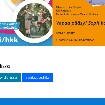
diassa
witterissä
Sähköpostilla