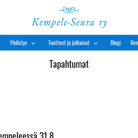
Yhdistys
Tuotteet ja julkaisut
Blogi
Kem
Tapahtumat
empeleessä 31.8.