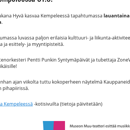
ukana Hyvä kasvaa Kempeleessä tapahtumassa
lauantaina 
a
.
massa luvassa paljon erilaisia kulttuuri- ja liikunta-aktivitee
 ja esittely- ja myyntipisteitä.
tenorkesteri Pentti Punkin Syntymäpäivät ja tubettaja Zon
käisille!
anhan ajan viikolta tuttu kokoperheen näytelmä Kauppaneidit
 pihapiirissä.
aa Kempeleessä
-kotisivuilta (tietoja päivitetään)