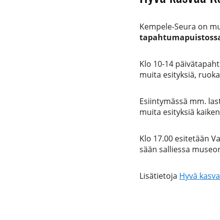
Kempele-Seura on m
tapahtumapuistoss
Klo 10-14 päivätapahtu
muita esityksiä, ruokaa
Esiintymässä mm. las
muita esityksiä kaikeni
Klo 17.00 esitetään V
sään salliessa museon
Lisätietoja
Hyvä kasv