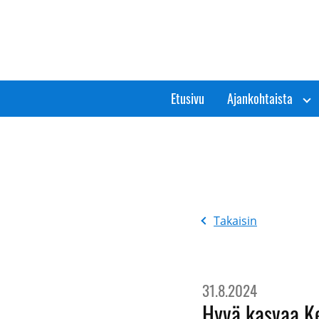
Siirry
sisältöön
Etusivu
Ajankohtaista
Takaisin
31.8.2024
Hyvä kasvaa K