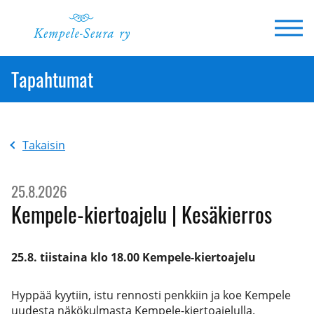
Siirry
sisältöön
Tapahtumat
Takaisin
25.8.2026
Kempele-kiertoajelu | Kesäkierros
25.8. tiistaina klo 18.00 Kempele-kiertoajelu
Hyppää kyytiin, istu rennosti penkkiin ja koe Kempele
uudesta näkökulmasta Kempele-kiertoajelulla.