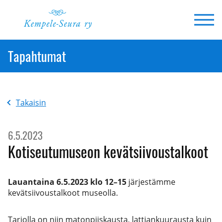
Siirry
sisältöön
Tapahtumat
Takaisin
6.5.2023
Kotiseutumuseon kevätsiivoustalkoot
Lauantaina 6.5.2023 klo 12–15
järjestämme
kevätsiivoustalkoot museolla.
Tarjolla on niin matonpiiskausta, lattiankuurausta kuin