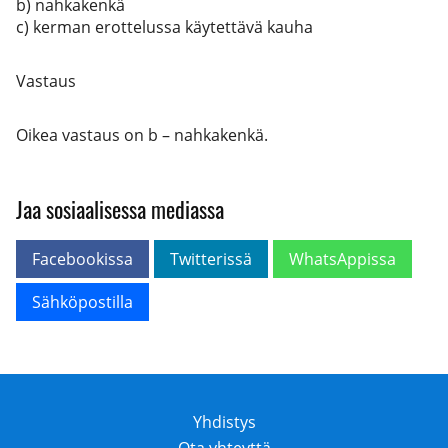
b) nahkakenkä
c) kerman erottelussa käytettävä kauha
Vastaus
Oikea vastaus on b – nahkakenkä.
Jaa sosiaalisessa mediassa
Facebookissa
Twitterissä
WhatsAppissa
Sähköpostilla
Yhdistys