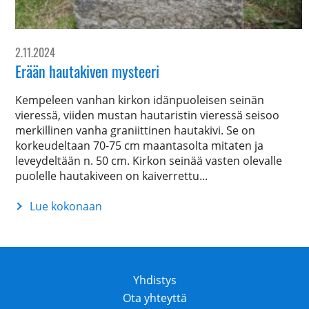
2.11.2024
Erään hautakiven mysteeri
Kempeleen vanhan kirkon idänpuoleisen seinän
vieressä, viiden mustan hautaristin vieressä seisoo
merkillinen vanha graniittinen hautakivi. Se on
korkeudeltaan 70-75 cm maantasolta mitaten ja
leveydeltään n. 50 cm. Kirkon seinää vasten olevalle
puolelle hautakiveen on kaiverrettu...
Lue kokonaan
Erään
hautakiven
mysteeri
Yhdistys
Ota yhteyttä