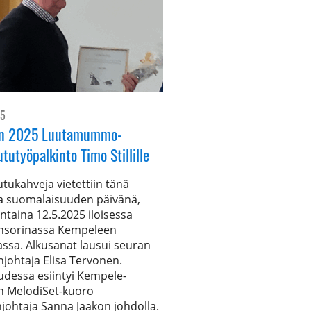
25
n 2025 Luutamummo-
ututyöpalkinto Timo Stillille
utukahveja vietettiin tänä
 suomalaisuuden päivänä,
taina 12.5.2025 iloisessa
nsorinassa Kempeleen
assa. Alkusanat lausui seuran
johtaja Elisa Tervonen.
uudessa esiintyi Kempele-
n MelodiSet-kuoro
johtaja Sanna Jaakon johdolla.