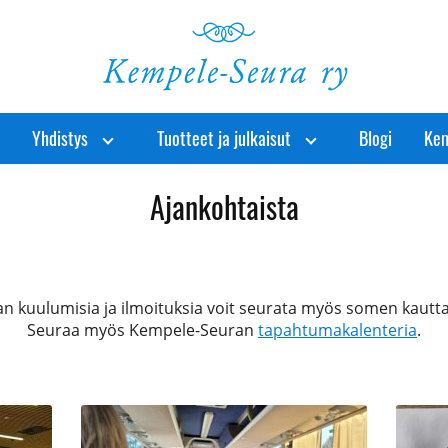
Yhdistys
Tuotteet ja julkaisut
Blogi
Kem
Ajankohtaista
n kuulumisia ja ilmoituksia voit seurata myös somen kautt
Seuraa myös Kempele-Seuran
tapahtumakalenteria
.