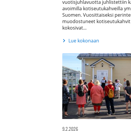
vuotisjuhlavuotta juhlistettiin ka
avoimilla kotiseutukahveilla ym
Suomen. Vuosittaiseksi perinte
muodostuneet kotiseutukahvit
kokosivat...
Lue kokonaan
Vuoden
2026
Luutamummo-
kotiseututyöpalkinto
luovutettiin
Kerttu
Mömmölle
9.2.2026