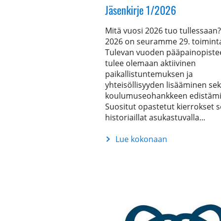
Jäsenkirje 1/2026
Mitä vuosi 2026 tuo tullessaan
2026 on seuramme 29. toimint
Tulevan vuoden pääpainopiste
tulee olemaan aktiivinen
paikallistuntemuksen ja
yhteisöllisyyden lisääminen se
koulumuseohankkeen edistämi
Suositut opastetut kierrokset 
historiaillat asukastuvalla...
Lue kokonaan
Jäsenkirje
1/2026