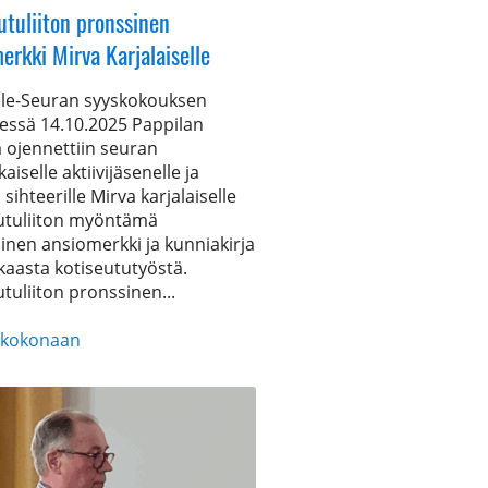
utuliiton pronssinen
erkki Mirva Karjalaiselle
e-Seuran syyskokouksen
essä 14.10.2025 Pappilan
a ojennettiin seuran
kaiselle aktiivijäsenelle ja
sihteerille Mirva karjalaiselle
utuliiton myöntämä
inen ansiomerkki ja kunniakirja
kaasta kotiseututyöstä.
tuliiton pronssinen...
 kokonaan
tuliiton
inen
erkki
iselle