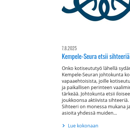
7.8.2025
Kempele-Seura etsii sihteeriä
Onko kotiseututyö lähellä sydä
Kempele-Seuran johtokunta k
vapaaehtoisista, joille kotiseut
ja paikallisen perinteen vaalim
tärkeää. Johtokunta etsii iloise
joukkoonsa aktiivista sihteeriä.
Sihteeri on monessa mukana ja
asioita yhdessä muiden...
Lue kokonaan
Kempele-