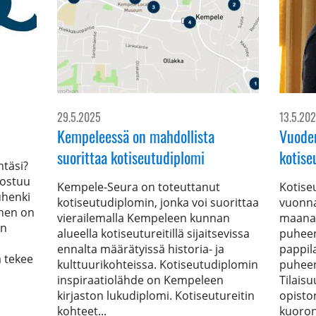
29.5.2025
13.5.20
Kempeleessä on mahdollista
Vuode
suorittaa kotiseutudiplomi
kotise
ntäsi?
oostuu
Kempele-Seura on toteuttanut
Kotise
uhenki
kotiseutudiplomin, jonka voi suorittaa
vuonna
inen on
vierailemalla Kempeleen kunnan
maanan
en
alueella kotiseutureitillä sijaitsevissa
puhee
ennalta määrätyissä historia- ja
pappil
 tekee
kulttuurikohteissa. Kotiseutudiplomin
puheen
inspiraatiolähde on Kempeleen
Tilais
kirjaston lukudiplomi. Kotiseutureitin
opisto
kohteet...
kuoron