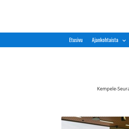
Siirry
sisältöön
Etusivu
Ajankohtaista
Kempele-Seura