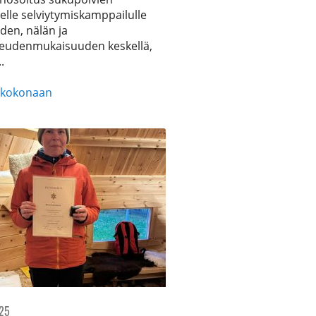
selle selviytymiskamppailulle
den, nälän ja
eudenmukaisuuden keskellä,
.
 kokonaan
a
aisia,
ja
eläisiä
025