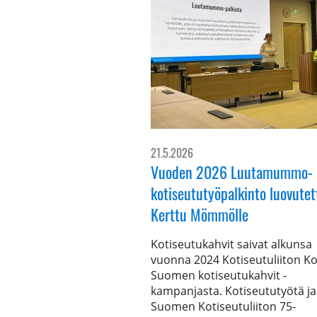
21.5.2026
Vuoden 2026 Luutamummo-
kotiseututyöpalkinto luovutet
Kerttu Mömmölle
Kotiseutukahvit saivat alkunsa
vuonna 2024 Kotiseutuliiton K
Suomen kotiseutukahvit -
kampanjasta. Kotiseututyötä ja
Suomen Kotiseutuliiton 75-