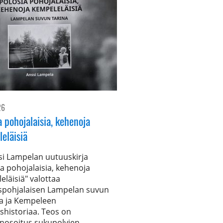
26
a pohojalaisia, kehenoja
eläisiä
si Lampelan uutuuskirja
ia pohojalaisia, kehenoja
eläisiä" valottaa
spohjalaisen Lampelan suvun
ta ja Kempeleen
ishistoriaa. Teos on
nosoitus sukupolvien