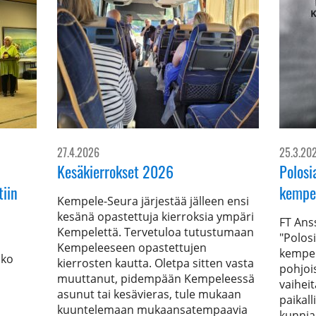
27.4.2026
25.3.20
Kesäkierrokset 2026
Polosi
tiin
kempel
Kempele-Seura järjestää jälleen ensi
kesänä opastettuja kierroksia ympäri
FT Ans
Kempelettä. Tervetuloa tutustumaan
"Polos
Kempeleeseen opastettujen
kempel
oko
kierrosten kautta. Oletpa sitten vasta
pohjoi
muuttanut, pidempään Kempeleessä
vaihei
asunut tai kesävieras, tule mukaan
paikall
kuuntelemaan mukaansatempaavia
kunnia